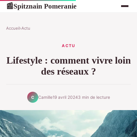
Spitznain Pomeranie
📰
Accueil
›
Actu
ACTU
Lifestyle : comment vivre loin
des réseaux ?
Camille
19 avril 2024
3 min de lecture
C