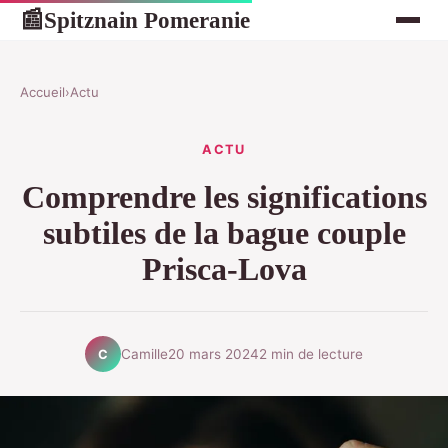
Spitznain Pomeranie
📰
Accueil
›
Actu
ACTU
Comprendre les significations
subtiles de la bague couple
Prisca-Lova
Camille
20 mars 2024
2 min de lecture
C